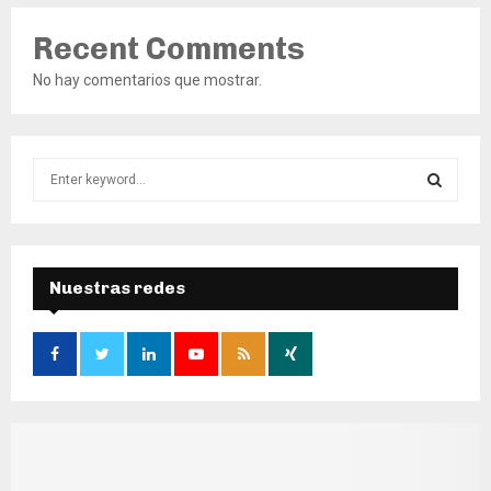
Recent Comments
No hay comentarios que mostrar.
S
e
a
S
r
c
E
h
Nuestras redes
f
A
o
r
R
:
C
H