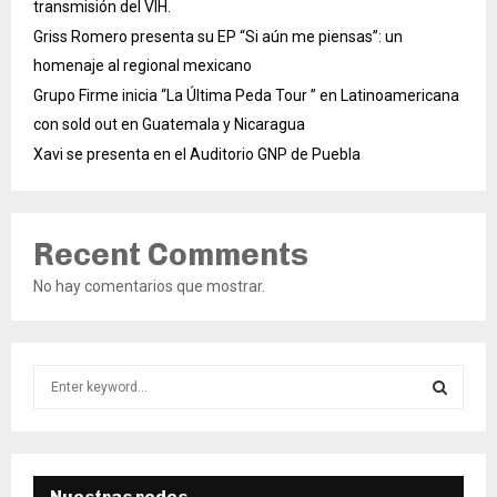
transmisión del VIH.
Griss Romero presenta su EP “Si aún me piensas”: un
homenaje al regional mexicano
Grupo Firme inicia “La Última Peda Tour ” en Latinoamericana
con sold out en Guatemala y Nicaragua
Xavi se presenta en el Auditorio GNP de Puebla
Recent Comments
No hay comentarios que mostrar.
S
e
a
S
r
c
E
h
Nuestras redes