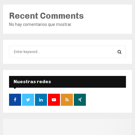
Recent Comments
No hay comentarios que mostrar.
S
e
a
S
r
c
E
h
Nuestras redes
f
A
o
r
R
:
C
H