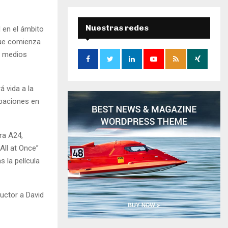
r
c
E
h
Nuestras redes
d en el ámbito
f
A
que comienza
o
on medios
r
R
:
C
á vida a la
H
abaciones en
ra A24,
All at Once”
s la película
uctor a David