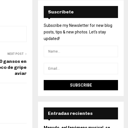
Suscribete
Subscribe my Newsletter for new blog
posts, tips & new photos. Let's stay
updated!
NEXT POST
00 gansos en
oco de gripe
aviar
Entradas recientes
Menudo, eel fenómeno musical, se