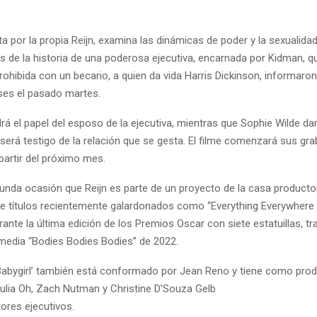
ita por la propia Reijn, examina las dinámicas de poder y la sexualida
vés de la historia de una poderosa ejecutiva, encarnada por Kidman, 
rohibida con un becario, a quien da vida Harris Dickinson, informar
es el pasado martes.
á el papel del esposo de la ejecutiva, mientras que Sophie Wilde dar
 será testigo de la relación que se gesta. El filme comenzará sus gr
partir del próximo mes.
gunda ocasión que Reijn es parte de un proyecto de la casa producto
e títulos recientemente galardonados como “Everything Everywhere 
rante la última edición de los Premios Oscar con siete estatuillas, tra
omedia “Bodies Bodies Bodies” de 2022.
‘Babygirl’ también está conformado por Jean Reno y tiene como prod
Julia Oh, Zach Nutman y Christine D’Souza Gelb
res ejecutivos.