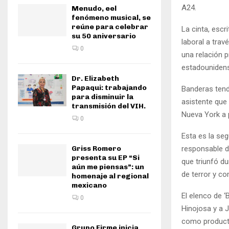
A24.
Menudo, eel
fenómeno musical, se
reúne para celebrar
La cinta, escr
su 50 aniversario
laboral a tra
0
una relación p
estadounidens
Dr. Elizabeth
Papaqui: trabajando
Banderas tendr
para disminuir la
asistente que
transmisión del VIH.
Nueva York a 
0
Esta es la se
Griss Romero
responsable d
presenta su EP “Si
que triunfó du
aún me piensas”: un
de terror y c
homenaje al regional
mexicano
El elenco de 
0
Hinojosa y a 
como producto
Grupo Firme inicia