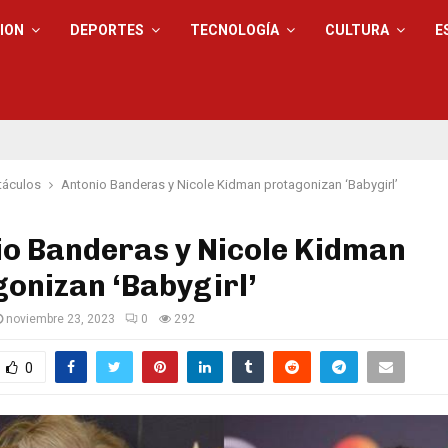
ION
DEPORTES
TECNOLOGÍA
CULTURA
E
táculos
Antonio Banderas y Nicole Kidman protagonizan ‘Babygirl’
io Banderas y Nicole Kidman
onizan ‘Babygirl’
noviembre 23, 2023
0
292
0