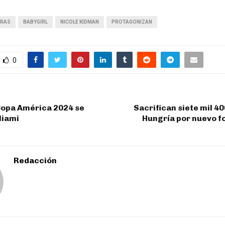
ERAS
BABYGIRL
NICOLE KIDMAN
PROTAGONIZAN
0
 Copa América 2024 se
Sacrifican siete mil 4
Miami
Hungría por nuevo f
Redacción