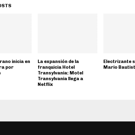
OSTS
ano inicia en
La expansión de la
Electrizante 
ra por
franquicia Hotel
Mario Bautist
s
Transylvania: Motel
Transylvania llega a
Netflix