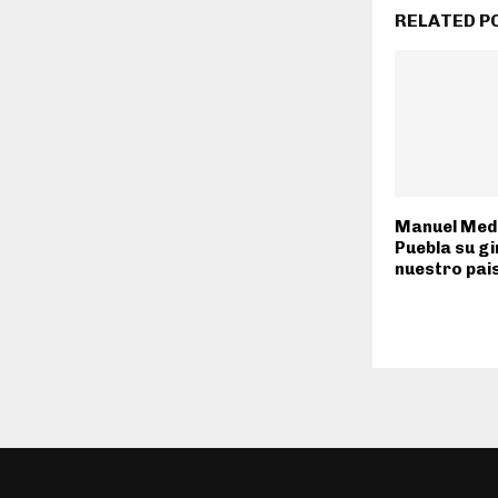
RELATED P
Manuel Medr
Puebla su gi
nuestro pai