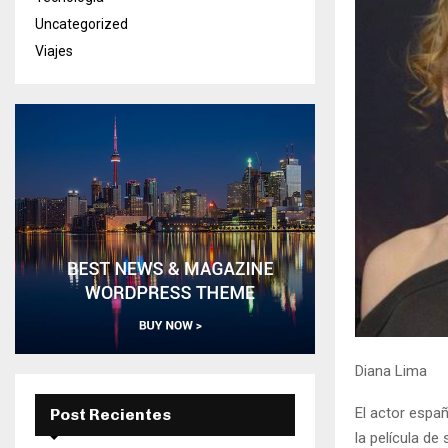
Uncategorized
Viajes
Diana Lima
El actor espa
Post Recientes
la película de