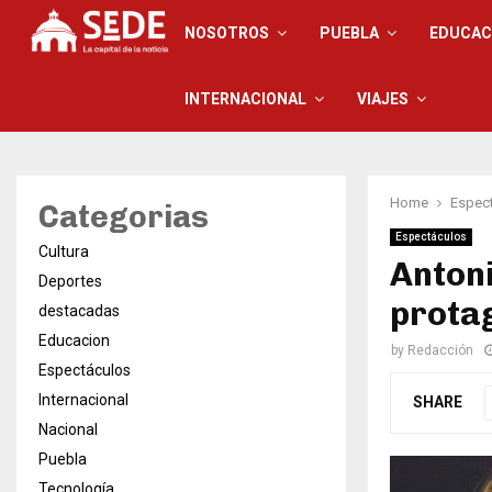
NOSOTROS
PUEBLA
EDUCAC
INTERNACIONAL
VIAJES
Home
Espec
Categorias
Espectáculos
Cultura
Anton
Deportes
protag
destacadas
Educacion
by
Redacción
Espectáculos
Internacional
SHARE
Nacional
Puebla
Tecnología