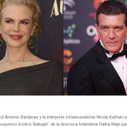
ñol Antonio Banderas y la intérprete estadounidense Nicole Kidman 
 suspenso erótico ‘Babygirl’, de la directora holandesa Halina Reijn pa